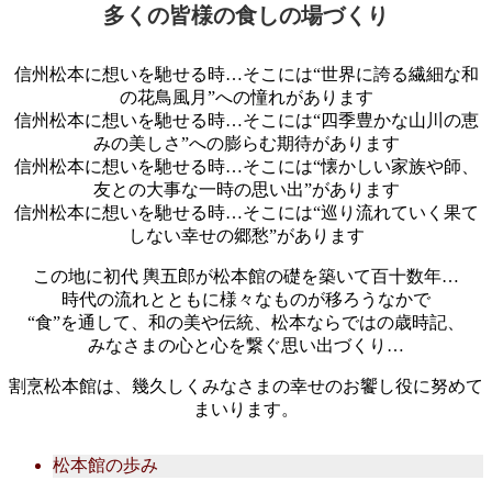
多くの皆様の食しの場づくり
信州松本に想いを馳せる時…そこには“世界に誇る繊細な和
の花鳥風月”への憧れがあります
信州松本に想いを馳せる時…そこには“四季豊かな山川の恵
みの美しさ”への膨らむ期待があります
信州松本に想いを馳せる時…そこには“懐かしい家族や師、
友との大事な一時の思い出”があります
信州松本に想いを馳せる時…そこには“巡り流れていく果て
しない幸せの郷愁”があります
この地に初代 輿五郎が松本館の礎を築いて百十数年…
時代の流れとともに様々なものが移ろうなかで
“食”を通して、和の美や伝統、松本ならではの歳時記、
みなさまの心と心を繋ぐ思い出づくり…
割烹松本館は、幾久しくみなさまの幸せのお饗し役に努めて
まいります。
松本館の歩み