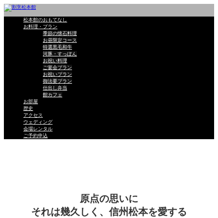
松本館のおもてなし
お料理・プラン
季節の懐石料理
お昼限定コース
特選黒毛和牛
河豚・すっぽん
お祝い料理
ご宴会プラン
お祝いプラン
御法要プラン
仕出し弁当
館カフェ
お部屋
歴史
アクセス
ウェディング
会場レンタル
ご予約申込
歴史
原点の思いに
それは幾久しく、信州松本を愛する